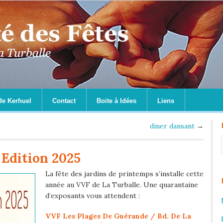
de Kerhuel
Contact
Boite à Idées
Liens
diner dansant
→
 Edition 2025
La fête des jardins de printemps s’installe cette
année au VVF de La Turballe. Une quarantaine
d’exposants vous attendent :
VVF Les Plages De Guérande / Bd. De La