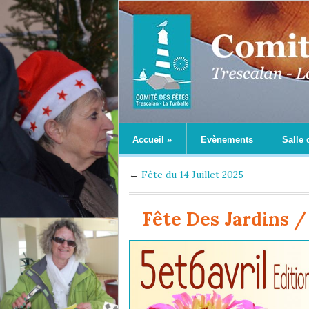
Accueil
»
Evènements
Salle 
←
Fête du 14 Juillet 2025
Fête Des Jardins /