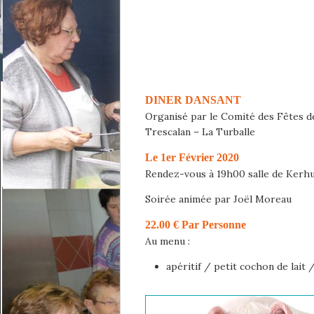
DINER DANSANT
Organisé par le Comité des Fêtes d
Trescalan – La Turballe
Le 1er Février 2020
Rendez-vous à 19h00 salle de Kerhu
Soirée animée par Joël Moreau
22.00 € Par Personne
Au menu :
apéritif / petit cochon de lait 