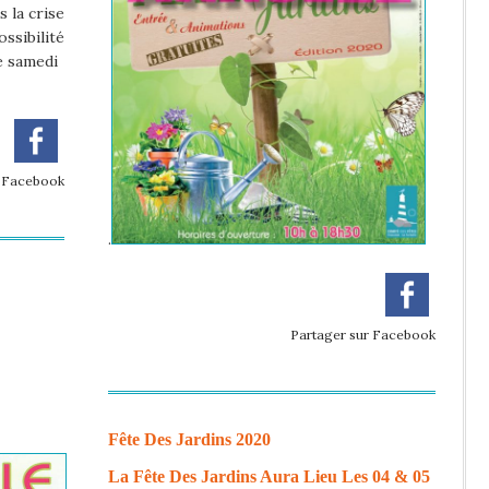
s la crise
ossibilité
le samedi
r Facebook
.
Partager sur Facebook
Fête Des Jardins 2020
La Fête Des Jardins Aura Lieu Les 04 & 05