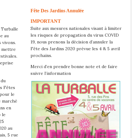
Fête Des Jardins Annulée
IMPORTANT
Suite aux mesures nationales visant à limiter
 Turballe
les risques de propagation du virus COVID
ée au
19, nous prenons la décision d’annuler la
 vivons.
Fête des Jardins 2020 prévue les 4 & 5 avril
e mettre
prochains.
stivales.
reprise
Merci d’en prendre bonne note et de faire
suivre l’information
 du
s Fêtes
pour le
e marché
ins en
 le
25
020 au
is, 5 rue